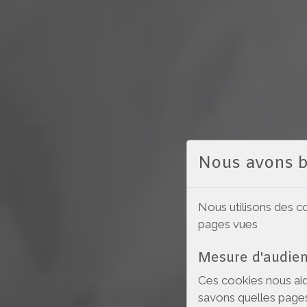
Nous avons 
Nous utilisons des c
pages vues
Mesure d'audie
Ces cookies nous aid
savons quelles pages 